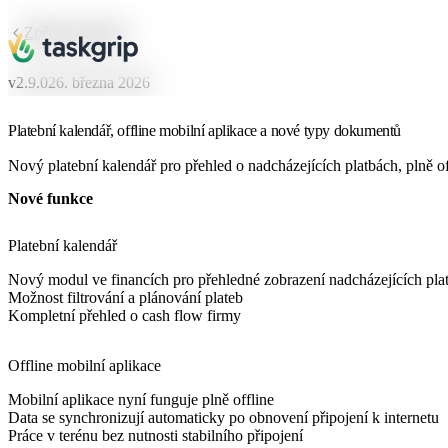
Zpět na novinky
v
2.9.0
26. března 2026
Platební kalendář, offline mobilní aplikace a nové typy dokumentů
Nový platební kalendář pro přehled o nadcházejících platbách, plně of
Nové funkce
Platební kalendář
Nový modul ve financích pro přehledné zobrazení nadcházejících plat
Možnost filtrování a plánování plateb
Kompletní přehled o cash flow firmy
Offline mobilní aplikace
Mobilní aplikace nyní funguje plně offline
Data se synchronizují automaticky po obnovení připojení k internetu
Práce v terénu bez nutnosti stabilního připojení