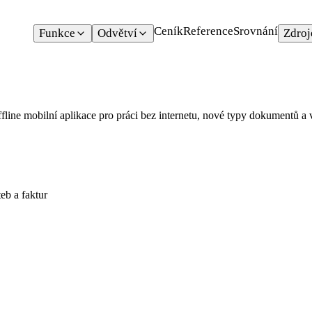
Ceník
Reference
Srovnání
Funkce
Odvětví
Zdroj
fline mobilní aplikace pro práci bez internetu, nové typy dokumentů a 
eb a faktur