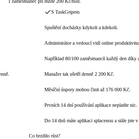
1 zaměstnanec při mzdě 200 Kč/hod.
S TaskGripem
Spuštění docházky kdykoli a kdekoli.
Administrátor a vedoucí vidí online produktivit
Například 80/100 zaměstnanců každý den
díky 
enně
.
Manažer tak
ušetří denně 2 200 Kč
.
Měsíční úspory
mohou činit až
176 000 Kč
.
Prvních 14 dní používání aplikace
neplatíte nic
.
Do 14 dnů máte aplikaci splacenou a stále jste v
Co brzdilo
růst?