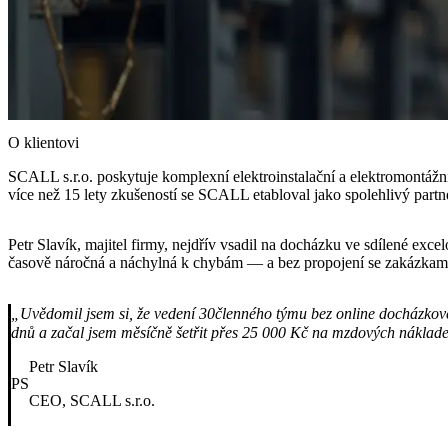
O klientovi
SCALL s.r.o. poskytuje komplexní elektroinstalační a elektromontážn
více než 15 lety zkušeností se SCALL etabloval jako spolehlivý partne
Petr Slavík, majitel firmy, nejdřív vsadil na docházku ve sdílené excel
časově náročná a náchylná k chybám — a bez propojení se zakázkam
„
Uvědomil jsem si, že vedení 30členného týmu bez online docházkové
dnů a začal jsem měsíčně šetřit přes 25 000 Kč na mzdových náklad
Petr Slavík
PS
CEO, SCALL s.r.o.