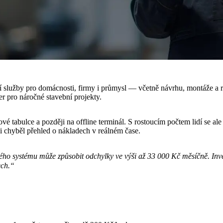
í služby pro domácnosti, firmy i průmysl — včetně návrhu, montáže a r
r pro náročné stavební projekty.
ové tabulce a později na offline terminál. S rostoucím počtem lidí se ale
i chyběl
přehled o nákladech v reálném čase
.
ho systému může způsobit odchylky ve výši až 33 000 Kč měsíčně. Inve
ech.
“