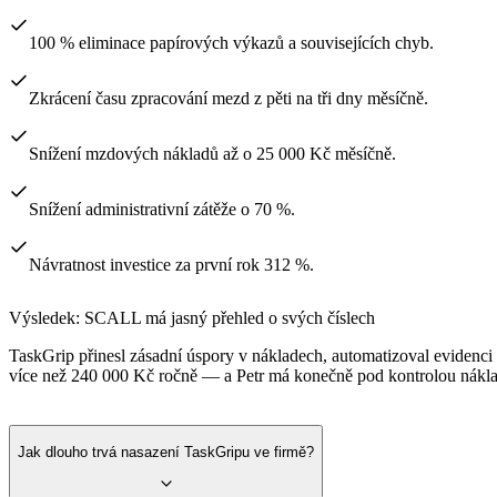
100 % eliminace papírových výkazů a souvisejících chyb.
Zkrácení času zpracování mezd z pěti na tři dny měsíčně.
Snížení mzdových nákladů až o 25 000 Kč měsíčně.
Snížení administrativní zátěže o 70 %.
Návratnost investice za první rok 312 %.
Výsledek: SCALL má jasný přehled o svých číslech
TaskGrip přinesl zásadní úspory v nákladech, automatizoval evidenci 
více než 240 000 Kč ročně — a Petr má konečně pod kontrolou náklad
Jak dlouho trvá nasazení TaskGripu ve firmě?