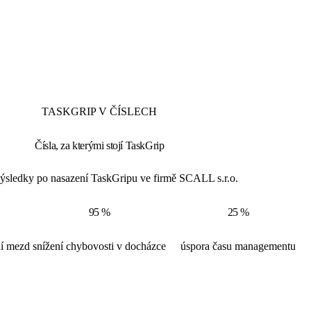
TASKGRIP V ČÍSLECH
Čísla, za kterými stojí TaskGrip
ýsledky po nasazení TaskGripu ve firmě SCALL s.r.o.
95 %
25 %
ní mezd
snížení chybovosti v docházce
úspora času managementu