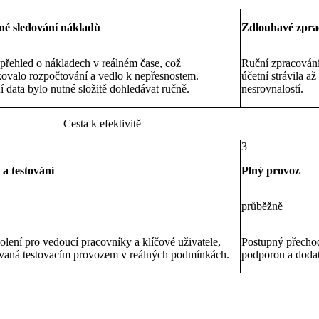
né sledování nákladů
Zdlouhavé zpra
přehled o nákladech v reálném čase, což
Ruční zpracován
ovalo rozpočtování a vedlo k nepřesnostem.
účetní strávila 
í data bylo nutné složitě dohledávat ručně.
nesrovnalostí.
Cesta k
efektivitě
3
 a testování
Plný provoz
průběžně
kolení pro vedoucí pracovníky a klíčové uživatele,
Postupný přecho
vaná testovacím provozem v reálných podmínkách.
podporou a dodat