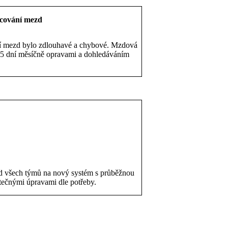
cování mezd
í mezd bylo zdlouhavé a chybové. Mzdová
až 5 dní měsíčně opravami a dohledáváním
d všech týmů na nový systém s průběžnou
ečnými úpravami dle potřeby.