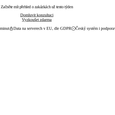
Začněte mít přehled o zakázkách už tento týden
Domluvit konzultaci
Vyzkoušet zdarma
 minut
Data na serverech v EU, dle GDPR
Český systém i podpora