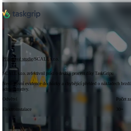
Případové studie
/
SCALL s.r.o.
SCALL s.r.o. zefektivnil práci o desítky procent díky TaskGripu
Neefektivní evidence docházky a chybějící přehled o nákladech brzdi
administrativy.
Odvětví
Počet z
Elektroinstalace
30+