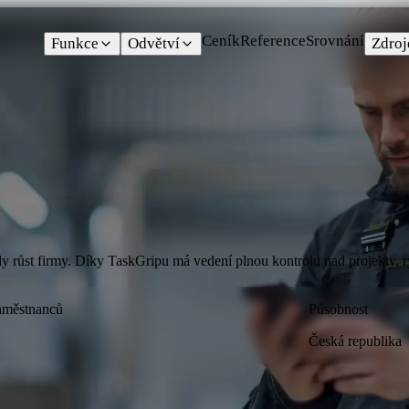
Ceník
Reference
Srovnání
Funkce
Odvětví
Zdroj
ly růst firmy. Díky TaskGripu má vedení plnou kontrolu nad projekty, 
aměstnanců
Působnost
Česká republika