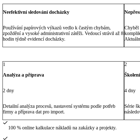
Neefektivní sledování docházky
Nepřes
Používání papírových výkazů vedlo k častým chybám,
Chyběl 
zpoždění a vysoké administrativní zátěži. Vedoucí strávil až 8
komplik
hodin týdně evidencí docházky.
Aktuáln
1
2
Analýza a příprava
Školení
2 dny
4 dny
Detailní analýza procesů, nastavení systému podle potřeb
Série š
firmy a příprava dat pro import.
následo
100 % online kalkulace nákladů na zakázky a projekty.