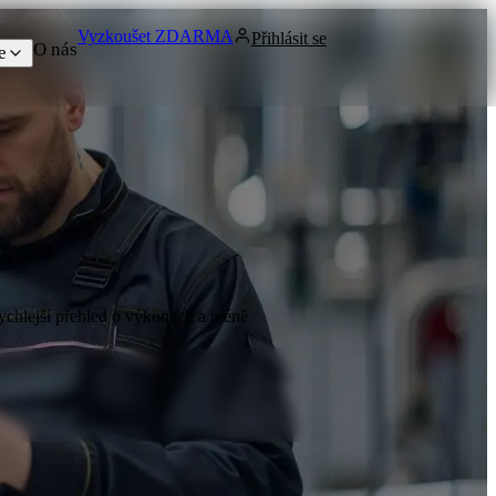
Vyzkoušet ZDARMA
Přihlásit se
O nás
e
rychlejší přehled o výkonech a méně