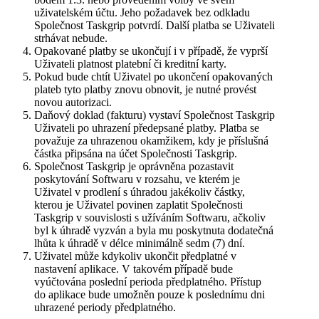
uživatelském účtu. Jeho požadavek bez odkladu
Společnost Taskgrip potvrdí. Další platba se Uživateli
strhávat nebude.
Opakované platby se ukončují i v případě, že vyprší
Uživateli platnost platební či kreditní karty.
Pokud bude chtít Uživatel po ukončení opakovaných
plateb tyto platby znovu obnovit, je nutné provést
novou autorizaci.
Daňový doklad (fakturu) vystaví Společnost Taskgrip
Uživateli po uhrazení předepsané platby. Platba se
považuje za uhrazenou okamžikem, kdy je příslušná
částka připsána na účet Společnosti Taskgrip.
Společnost Taskgrip je oprávněna pozastavit
poskytování Softwaru v rozsahu, ve kterém je
Uživatel v prodlení s úhradou jakékoliv částky,
kterou je Uživatel povinen zaplatit Společnosti
Taskgrip v souvislosti s užíváním Softwaru, ačkoliv
byl k úhradě vyzván a byla mu poskytnuta dodatečná
lhůta k úhradě v délce minimálně sedm (7) dní.
Uživatel může kdykoliv ukončit předplatné v
nastavení aplikace. V takovém případě bude
vyúčtována poslední perioda předplatného. Přístup
do aplikace bude umožněn pouze k poslednímu dni
uhrazené periody předplatného.