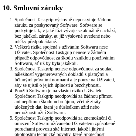
10. Smluvní záruky
Společnost Taskgrip výslovně neposkytuje žádnou
záruku za poskytovaný Software. Software se
poskytuje tak, v jaké fázi vývoje se aktuálně nachází,
bez jakékoli záruky, ať již výslovně uvedené nebo
mlčky předpokládané.
Veškerá rizika spojená s užíváním Softwaru nese
Uživatel. Společnost Taskgrip nenese v žádném
případě odpovědnost za škodu vzniklou používáním
Softwaru, ať už by byla jakákoli.
Společnost Taskgrip nenese odpovědnost za soulad
náležitostí vygenerovaných dokladů s platnými a
účinnými právními normami a je pouze na Uživateli,
aby se ujistil o jejich úplnosti a bezchybnosti.
Použití Softwaru je na vlastní riziko Uživatele.
Společnost Taskgrip neodpovídá za žádnou přímou
ani nepřímou škodu nebo újmu, včetně ztráty
uložených dat, která je důsledkem užití nebo
nemožnosti užití Softwaru.
Společnost Taskgrip neodpovídá za znemožnění či
omezení Softwaru užívaného Uživatelem způsobené
poruchami provozu sítě Internet, jakož i jinými
okolnostmi technické povahy, které Společnost