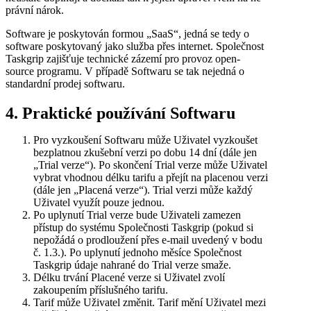
právní nárok.
Software je poskytován formou „SaaS“, jedná se tedy o
software poskytovaný jako služba přes internet. Společnost
Taskgrip zajišťuje technické zázemí pro provoz open-
source programu. V případě Softwaru se tak nejedná o
standardní prodej softwaru.
4. Praktické používání Softwaru
Pro vyzkoušení Softwaru může Uživatel vyzkoušet
bezplatnou zkušební verzi po dobu 14 dní (dále jen
„Trial verze“). Po skončení Trial verze může Uživatel
vybrat vhodnou délku tarifu a přejít na placenou verzi
(dále jen „Placená verze“). Trial verzi může každý
Uživatel využít pouze jednou.
Po uplynutí Trial verze bude Uživateli zamezen
přístup do systému Společnosti Taskgrip (pokud si
nepožádá o prodloužení přes e-mail uvedený v bodu
č. 1.3.). Po uplynutí jednoho měsíce Společnost
Taskgrip údaje nahrané do Trial verze smaže.
Délku trvání Placené verze si Uživatel zvolí
zakoupením příslušného tarifu.
Tarif může Uživatel změnit. Tarif mění Uživatel mezi