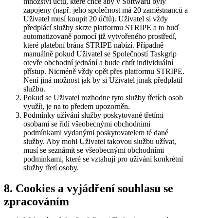
množství účtů, které chce aby v Softwaru byly
zapojeny (např. jeho společnost má 20 zaměstnanců a
Uživatel musí koupit 20 účtů). Uživatel si vždy
předplácí služby skrze platformu STRIPE a to buď
automatizovaně pomocí již vytvořeného prostředí,
které platební brána STRIPE nabízí. Případně
manuálně pokud Uživatel se Společností Taskgrip
otevře obchodní jednání a bude chtít individuální
přístup. Nicméně vždy opět přes platformu STRIPE.
Není jiná možnost jak by si Uživatel jinak předplatil
službu.
Pokud se Uživatel rozhodne tyto služby třetích osob
využít, je na to předem upozorněn.
Podmínky užívání služby poskytované třetími
osobami se řídí všeobecnými obchodními
podmínkami vydanými poskytovatelem té dané
služby. Aby mohl Uživatel takovou službu užívat,
musí se seznámit se všeobecnými obchodními
podmínkami, které se vztahují pro užívání konkrétní
služby třetí osoby.
8. Cookies a vyjádření souhlasu se
zpracováním