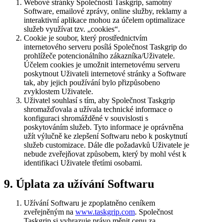
Webové stránky Společnosti Taskgrip, samotný
Software, emailové zprávy, online služby, reklamy a
interaktivní aplikace mohou za účelem optimalizace
služeb využívat tzv. „cookies“.
Cookie je soubor, který prostřednictvím
internetového serveru posílá Společnost Taskgrip do
prohlížeče potencionálního zákazníka/Uživatele.
Účelem cookies je umožnit internetovému serveru
poskytnout Uživateli internetové stránky a Software
tak, aby jejich používání bylo přizpůsobeno
zvyklostem Uživatele.
Uživatel souhlasí s tím, aby Společnost Taskgrip
shromažďovala a užívala technické informace o
konfiguraci shromážděné v souvislosti s
poskytováním služeb. Tyto informace je oprávněna
užít výlučně ke zlepšení Softwaru nebo k poskytnutí
služeb customizace. Dále dle požadavků Uživatele je
nebude zveřejňovat způsobem, který by mohl vést k
identifikaci Uživatele třetími osobami.
9. Úplata za užívání Softwaru
Užívání Softwaru je zpoplatněno ceníkem
zveřejněným na
www.taskgrip.com
. Společnost
Taskgrip si vyhrazuje právo měnit cenu za