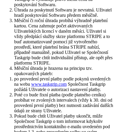
poskytování Softwaru.
Úhrada za poskytnutí Softwaru je nevratná. Uživatel
hradí poskytování Softwaru předem měsíčně.
Měsíční či roční úhrada probíhá výhradně platební
kartou. Cena zahrnuje počet aktivovaných
Uživatelských licencí v daném měsíci. Uživatel si
vždy předplácí služby skrze platformu STRIPE a to
buď automatizovaně pomocí již vytvořeného
prostředí, které platební brána STRIPE nabízí,
případně manuálně, pokud Uživatel se Společností
Taskgrip bude chtít individuální přístup, ale opět přes
platformu STRIPE.
Měsíční úhrada je hrazena na principu tzv.
opakovaných plateb:
po provedení první platby podle pokynů uvedených
na webu
www.taskgrip.com
Společnost Taskgrip
požádá Uživatele o autorizaci nastavení platby.
Poté co bude fixní platba (podle platného ceníku)
probíhat ve zvolených intervalech (vždy k 30. dni od
provedení první platby) bez nutnosti zadávání dalších
údajů ze strany Uživatele.
Pokud bude chtít Uživatel platby ukončit, může
Společnost Taskgrip o tom informovat kdykoliv
prostřednictvím kontaktního e-mailu uvedeném pod
bodem 1.3. nebo provedením volby ve svém