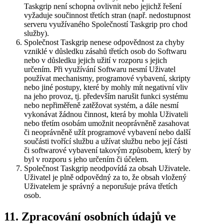
Taskgrip není schopna ovlivnit nebo jejichž řešení
vyžaduje součinnost třetích stran (např. nedostupnost
serveru využívaného Společností Taskgrip pro chod
služby).
Společnost Taskgrip nenese odpovědnost za chyby
vzniklé v důsledku zásahů třetích osob do Softwaru
nebo v důsledku jejich užití v rozporu s jejich
určením. Při využívání Softwaru nesmí Uživatel
používat mechanismy, programové vybavení, skripty
nebo jiné postupy, které by mohly mít negativní vliv
na jeho provoz, tj. především narušit funkci systému
nebo nepřiměřeně zatěžovat systém, a dále nesmí
vykonávat žádnou činnost, která by mohla Uživateli
nebo třetím osobám umožnit neoprávněně zasahovat
či neoprávněně užít programové vybavení nebo další
součásti tvořící službu a užívat službu nebo její části
či softwarové vybavení takovým způsobem, který by
byl v rozporu s jeho určením či účelem.
Společnost Taskgrip neodpovídá za obsah Uživatele.
Uživatel je plně odpovědný za to, že obsah vložený
Uživatelem je správný a neporušuje práva třetích
osob.
11. Zpracování osobních údajů ve