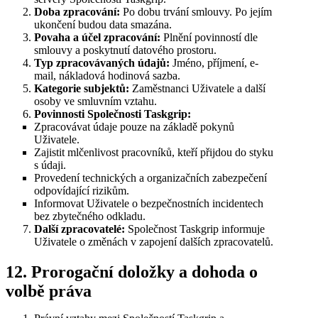
Doba zpracování:
Po dobu trvání smlouvy. Po jejím
ukončení budou data smazána.
Povaha a účel zpracování:
Plnění povinností dle
smlouvy a poskytnutí datového prostoru.
Typ zpracovávaných údajů:
Jméno, příjmení, e-
mail, nákladová hodinová sazba.
Kategorie subjektů:
Zaměstnanci Uživatele a další
osoby ve smluvním vztahu.
Povinnosti Společnosti Taskgrip:
Zpracovávat údaje pouze na základě pokynů
Uživatele.
Zajistit mlčenlivost pracovníků, kteří přijdou do styku
s údaji.
Provedení technických a organizačních zabezpečení
odpovídající rizikům.
Informovat Uživatele o bezpečnostních incidentech
bez zbytečného odkladu.
Další zpracovatelé:
Společnost Taskgrip informuje
Uživatele o změnách v zapojení dalších zpracovatelů.
12. Prorogační doložky a dohoda o
volbě práva