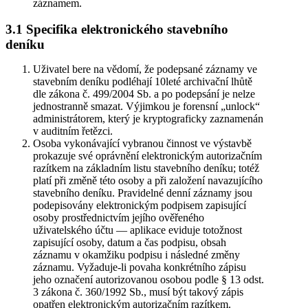
záznamem.
3.1 Specifika elektronického stavebního
deníku
Uživatel bere na vědomí, že podepsané záznamy ve
stavebním deníku podléhají 10leté archivační lhůtě
dle zákona č. 499/2004 Sb. a po podepsání je nelze
jednostranně smazat. Výjimkou je forensní „unlock“
administrátorem, který je kryptograficky zaznamenán
v auditním řetězci.
Osoba vykonávající vybranou činnost ve výstavbě
prokazuje své oprávnění elektronickým autorizačním
razítkem na základním listu stavebního deníku; totéž
platí při změně této osoby a při založení navazujícího
stavebního deníku. Pravidelné denní záznamy jsou
podepisovány elektronickým podpisem zapisující
osoby prostřednictvím jejího ověřeného
uživatelského účtu — aplikace eviduje totožnost
zapisující osoby, datum a čas podpisu, obsah
záznamu v okamžiku podpisu i následné změny
záznamu. Vyžaduje-li povaha konkrétního zápisu
jeho označení autorizovanou osobou podle § 13 odst.
3 zákona č. 360/1992 Sb., musí být takový zápis
opatřen elektronickým autorizačním razítkem.