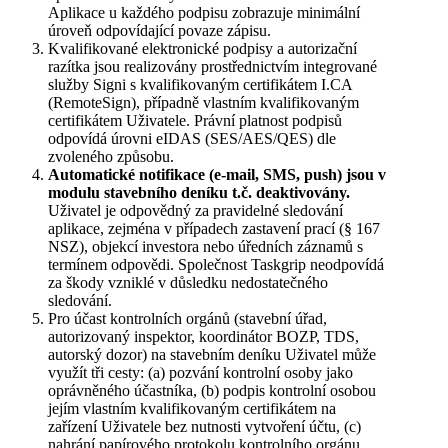
Aplikace u každého podpisu zobrazuje minimální
úroveň odpovídající povaze zápisu.
Kvalifikované elektronické podpisy a autorizační
razítka jsou realizovány prostřednictvím integrované
služby Signi s kvalifikovaným certifikátem I.CA
(RemoteSign), případně vlastním kvalifikovaným
certifikátem Uživatele. Právní platnost podpisů
odpovídá úrovni eIDAS (SES/AES/QES) dle
zvoleného způsobu.
Automatické notifikace (e-mail, SMS, push) jsou v
modulu stavebního deníku t.č. deaktivovány.
Uživatel je odpovědný za pravidelné sledování
aplikace, zejména v případech zastavení prací (§ 167
NSZ), objekcí investora nebo úředních záznamů s
termínem odpovědi. Společnost Taskgrip neodpovídá
za škody vzniklé v důsledku nedostatečného
sledování.
Pro účast kontrolních orgánů (stavební úřad,
autorizovaný inspektor, koordinátor BOZP, TDS,
autorský dozor) na stavebním deníku Uživatel může
využít tři cesty: (a) pozvání kontrolní osoby jako
oprávněného účastníka, (b) podpis kontrolní osobou
jejím vlastním kvalifikovaným certifikátem na
zařízení Uživatele bez nutnosti vytvoření účtu, (c)
nahrání papírového protokolu kontrolního orgánu