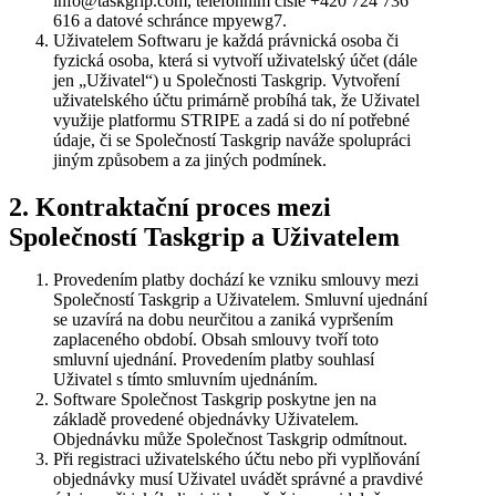
info@taskgrip.com, telefonním čísle +420 724 736
616 a datové schránce mpyewg7.
Uživatelem Softwaru je každá právnická osoba či
fyzická osoba, která si vytvoří uživatelský účet (dále
jen „Uživatel“) u Společnosti Taskgrip. Vytvoření
uživatelského účtu primárně probíhá tak, že Uživatel
využije platformu STRIPE a zadá si do ní potřebné
údaje, či se Společností Taskgrip naváže spolupráci
jiným způsobem a za jiných podmínek.
2. Kontraktační proces mezi
Společností Taskgrip a Uživatelem
Provedením platby dochází ke vzniku smlouvy mezi
Společností Taskgrip a Uživatelem. Smluvní ujednání
se uzavírá na dobu neurčitou a zaniká vypršením
zaplaceného období. Obsah smlouvy tvoří toto
smluvní ujednání. Provedením platby souhlasí
Uživatel s tímto smluvním ujednáním.
Software Společnost Taskgrip poskytne jen na
základě provedené objednávky Uživatelem.
Objednávku může Společnost Taskgrip odmítnout.
Při registraci uživatelského účtu nebo při vyplňování
objednávky musí Uživatel uvádět správné a pravdivé