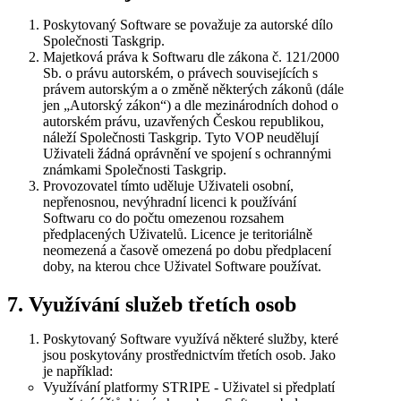
Poskytovaný Software se považuje za autorské dílo
Společnosti Taskgrip.
Majetková práva k Softwaru dle zákona č. 121/2000
Sb. o právu autorském, o právech souvisejících s
právem autorským a o změně některých zákonů (dále
jen „Autorský zákon“) a dle mezinárodních dohod o
autorském právu, uzavřených Českou republikou,
náleží Společnosti Taskgrip. Tyto VOP neudělují
Uživateli žádná oprávnění ve spojení s ochrannými
známkami Společnosti Taskgrip.
Provozovatel tímto uděluje Uživateli osobní,
nepřenosnou, nevýhradní licenci k používání
Softwaru co do počtu omezenou rozsahem
předplacených Uživatelů. Licence je teritoriálně
neomezená a časově omezená po dobu předplacení
doby, na kterou chce Uživatel Software používat.
7. Využívání služeb třetích osob
Poskytovaný Software využívá některé služby, které
jsou poskytovány prostřednictvím třetích osob. Jako
je například:
Využívání platformy STRIPE - Uživatel si předplatí