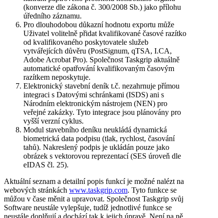
(konverze dle zákona č. 300/2008 Sb.) jako přílohu
úředního záznamu.
Pro dlouhodobou důkazní hodnotu exportu může
Uživatel volitelně přidat kvalifikované časové razítko
od kvalifikovaného poskytovatele služeb
vytvářejících důvěru (PostSignum, qTSA, I.CA,
Adobe Acrobat Pro). Společnost Taskgrip aktuálně
automatické opatřování kvalifikovaným časovým
razítkem neposkytuje.
Elektronický stavební deník t.č. nezahrnuje přímou
integraci s Datovými schránkami (ISDS) ani s
Národním elektronickým nástrojem (NEN) pro
veřejné zakázky. Tyto integrace jsou plánovány pro
vyšší verzní cyklus.
Modul stavebního deníku neukládá dynamická
biometrická data podpisu (tlak, rychlost, časování
tahů). Nakreslený podpis je ukládán pouze jako
obrázek s vektorovou reprezentací (SES úroveň dle
eIDAS čl. 25).
Aktuální seznam a detailní popis funkcí je možné nalézt na
webových stránkách
www.taskgrip.com
. Tyto funkce se
můžou v čase měnit a upravovat. Společnost Taskgrip svůj
Software neustále vylepšuje, tudíž jednotlivé funkce se
neustále doplňují a dochází tak k jejich úpravě. Není na ně