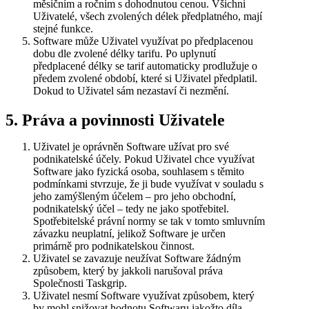
měsíčním a ročním s dohodnutou cenou. Všichni
Uživatelé, všech zvolených délek předplatného, mají
stejné funkce.
Software může Uživatel využívat po předplacenou
dobu dle zvolené délky tarifu. Po uplynutí
předplacené délky se tarif automaticky prodlužuje o
předem zvolené období, které si Uživatel předplatil.
Dokud to Uživatel sám nezastaví či nezmění.
5. Práva a povinnosti Uživatele
Uživatel je oprávněn Software užívat pro své
podnikatelské účely. Pokud Uživatel chce využívat
Software jako fyzická osoba, souhlasem s těmito
podmínkami stvrzuje, že ji bude využívat v souladu s
jeho zamýšleným účelem – pro jeho obchodní,
podnikatelský účel – tedy ne jako spotřebitel.
Spotřebitelské právní normy se tak v tomto smluvním
závazku neuplatní, jelikož Software je určen
primárně pro podnikatelskou činnost.
Uživatel se zavazuje neužívat Software žádným
způsobem, který by jakkoli narušoval práva
Společnosti Taskgrip.
Uživatel nesmí Software využívat způsobem, který
by mohl snižovat hodnotu Softwaru jakožto díla,