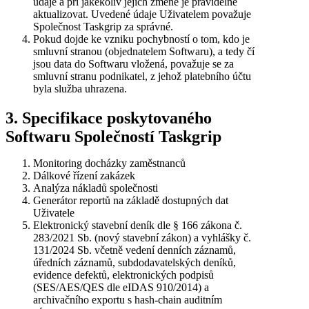
údaje a při jakékoliv jejich změně je pravidelně
aktualizovat. Uvedené údaje Uživatelem považuje
Společnost Taskgrip za správné.
Pokud dojde ke vzniku pochybností o tom, kdo je
smluvní stranou (objednatelem Softwaru), a tedy čí
jsou data do Softwaru vložená, považuje se za
smluvní stranu podnikatel, z jehož platebního účtu
byla služba uhrazena.
3. Specifikace poskytovaného
Softwaru Společností Taskgrip
Monitoring docházky zaměstnanců
Dálkové řízení zakázek
Analýza nákladů společnosti
Generátor reportů na základě dostupných dat
Uživatele
Elektronický stavební deník dle § 166 zákona č.
283/2021 Sb. (nový stavební zákon) a vyhlášky č.
131/2024 Sb. včetně vedení denních záznamů,
úředních záznamů, subdodavatelských deníků,
evidence defektů, elektronických podpisů
(SES/AES/QES dle eIDAS 910/2014) a
archivačního exportu s hash-chain auditním