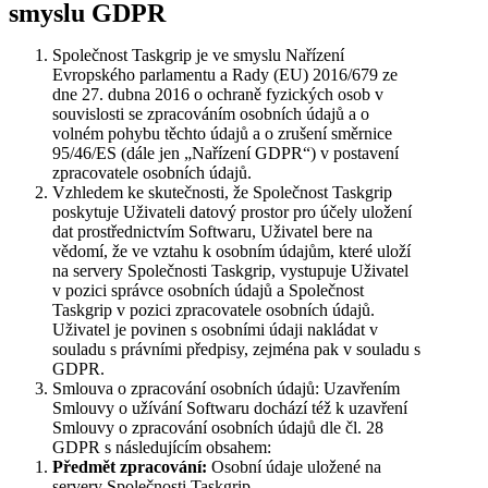
smyslu GDPR
Společnost Taskgrip je ve smyslu Nařízení
Evropského parlamentu a Rady (EU) 2016/679 ze
dne 27. dubna 2016 o ochraně fyzických osob v
souvislosti se zpracováním osobních údajů a o
volném pohybu těchto údajů a o zrušení směrnice
95/46/ES (dále jen „Nařízení GDPR“) v postavení
zpracovatele osobních údajů.
Vzhledem ke skutečnosti, že Společnost Taskgrip
poskytuje Uživateli datový prostor pro účely uložení
dat prostřednictvím Softwaru, Uživatel bere na
vědomí, že ve vztahu k osobním údajům, které uloží
na servery Společnosti Taskgrip, vystupuje Uživatel
v pozici správce osobních údajů a Společnost
Taskgrip v pozici zpracovatele osobních údajů.
Uživatel je povinen s osobními údaji nakládat v
souladu s právními předpisy, zejména pak v souladu s
GDPR.
Smlouva o zpracování osobních údajů: Uzavřením
Smlouvy o užívání Softwaru dochází též k uzavření
Smlouvy o zpracování osobních údajů dle čl. 28
GDPR s následujícím obsahem:
Předmět zpracování:
Osobní údaje uložené na
servery Společnosti Taskgrip.