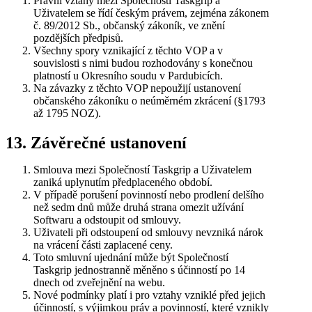
Právní vztahy mezi Společností Taskgrip a
Uživatelem se řídí českým právem, zejména zákonem
č. 89/2012 Sb., občanský zákoník, ve znění
pozdějších předpisů.
Všechny spory vznikající z těchto VOP a v
souvislosti s nimi budou rozhodovány s konečnou
platností u Okresního soudu v Pardubicích.
Na závazky z těchto VOP nepoužijí ustanovení
občanského zákoníku o neúměrném zkrácení (§1793
až 1795 NOZ).
13. Závěrečné ustanovení
Smlouva mezi Společností Taskgrip a Uživatelem
zaniká uplynutím předplaceného období.
V případě porušení povinností nebo prodlení delšího
než sedm dnů může druhá strana omezit užívání
Softwaru a odstoupit od smlouvy.
Uživateli při odstoupení od smlouvy nevzniká nárok
na vrácení části zaplacené ceny.
Toto smluvní ujednání může být Společností
Taskgrip jednostranně měněno s účinností po 14
dnech od zveřejnění na webu.
Nové podmínky platí i pro vztahy vzniklé před jejich
účinností, s výjimkou práv a povinností, které vznikly