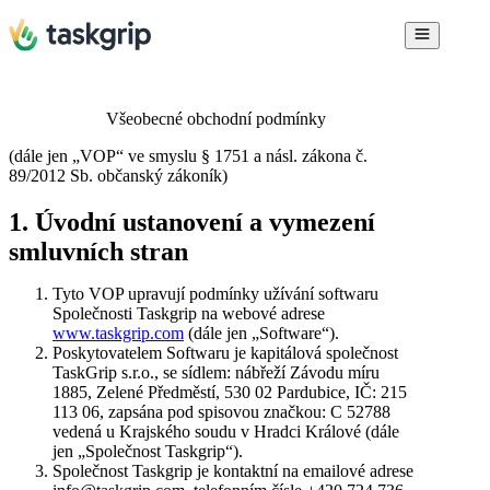
Všeobecné obchodní podmínky
(dále jen „VOP“ ve smyslu § 1751 a násl. zákona č.
89/2012 Sb. občanský zákoník)
1. Úvodní ustanovení a vymezení
smluvních stran
Tyto VOP upravují podmínky užívání softwaru
Společnosti Taskgrip na webové adrese
www.taskgrip.com
(dále jen „Software“).
Poskytovatelem Softwaru je kapitálová společnost
TaskGrip s.r.o., se sídlem: nábřeží Závodu míru
1885, Zelené Předměstí, 530 02 Pardubice, IČ: 215
113 06, zapsána pod spisovou značkou: C 52788
vedená u Krajského soudu v Hradci Králové (dále
jen „Společnost Taskgrip“).
Společnost Taskgrip je kontaktní na emailové adrese