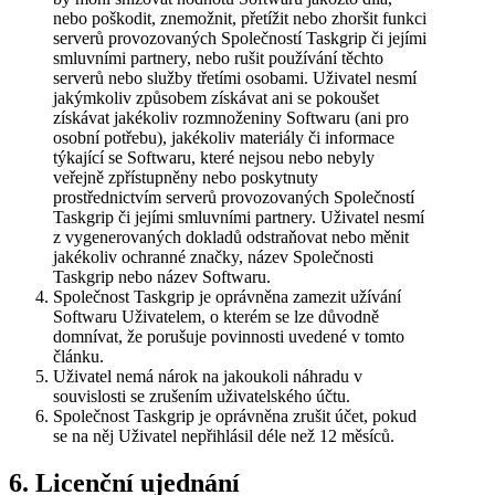
nebo poškodit, znemožnit, přetížit nebo zhoršit funkci
serverů provozovaných Společností Taskgrip či jejími
smluvními partnery, nebo rušit používání těchto
serverů nebo služby třetími osobami. Uživatel nesmí
jakýmkoliv způsobem získávat ani se pokoušet
získávat jakékoliv rozmnoženiny Softwaru (ani pro
osobní potřebu), jakékoliv materiály či informace
týkající se Softwaru, které nejsou nebo nebyly
veřejně zpřístupněny nebo poskytnuty
prostřednictvím serverů provozovaných Společností
Taskgrip či jejími smluvními partnery. Uživatel nesmí
z vygenerovaných dokladů odstraňovat nebo měnit
jakékoliv ochranné značky, název Společnosti
Taskgrip nebo název Softwaru.
Společnost Taskgrip je oprávněna zamezit užívání
Softwaru Uživatelem, o kterém se lze důvodně
domnívat, že porušuje povinnosti uvedené v tomto
článku.
Uživatel nemá nárok na jakoukoli náhradu v
souvislosti se zrušením uživatelského účtu.
Společnost Taskgrip je oprávněna zrušit účet, pokud
se na něj Uživatel nepřihlásil déle než 12 měsíců.
6. Licenční ujednání