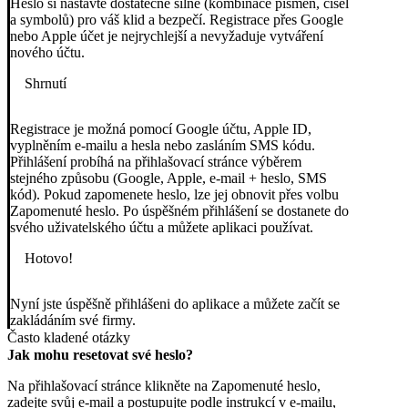
Heslo si nastavte
dostatečně silné
(kombinace písmen, čísel
a symbolů) pro váš klid a bezpečí. Registrace přes Google
nebo Apple účet je
nejrychlejší
a
nevyžaduje
vytváření
nového účtu.
Shrnutí
Registrace
je možná pomocí Google účtu, Apple ID,
vyplněním e-mailu a hesla nebo zasláním SMS kódu.
Přihlášení
probíhá na přihlašovací stránce výběrem
stejného způsobu (Google, Apple, e-mail + heslo, SMS
kód). Pokud zapomenete heslo, lze jej obnovit přes volbu
Zapomenuté heslo
. Po úspěšném přihlášení se dostanete do
svého uživatelského účtu a můžete aplikaci používat.
Hotovo!
Nyní jste úspěšně přihlášeni do aplikace a můžete začít se
zakládáním své firmy.
Často kladené otázky
Jak mohu resetovat své heslo?
Na přihlašovací stránce klikněte na
Zapomenuté heslo
,
zadejte svůj e-mail a postupujte podle instrukcí v e-mailu,