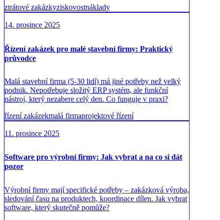
ztrátové zakázky
ziskovost
náklady
14. prosince 2025
Řízení zakázek pro malé stavební firmy: Praktický
průvodce
Malá stavební firma (5-30 lidí) má jiné potřeby než velký
podnik. Nepotřebuje složitý ERP systém, ale funkční
nástroj, který nezabere celý den. Co funguje v praxi?
řízení zakázek
malá firma
projektové řízení
11. prosince 2025
Software pro výrobní firmy: Jak vybrat a na co si dát
pozor
Výrobní firmy mají specifické potřeby – zakázková výroba,
sledování času na produktech, koordinace dílen. Jak vybrat
software, který skutečně pomůže?