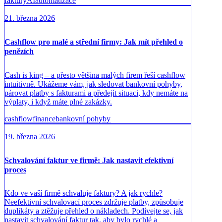
faktury
AI
automatizace
21. března 2026
Cashflow pro malé a střední firmy: Jak mít přehled o
penězích
Cash is king – a přesto většina malých firem řeší cashflow
intuitivně. Ukážeme vám, jak sledovat bankovní pohyby,
párovat platby s fakturami a předejít situaci, kdy nemáte na
výplaty, i když máte plné zakázky.
cashflow
finance
bankovní pohyby
19. března 2026
Schvalování faktur ve firmě: Jak nastavit efektivní
proces
Kdo ve vaší firmě schvaluje faktury? A jak rychle?
Neefektivní schvalovací proces zdržuje platby, způsobuje
duplikáty a ztěžuje přehled o nákladech. Podívejte se, jak
nastavit schvalování faktur tak, aby bylo rychlé a