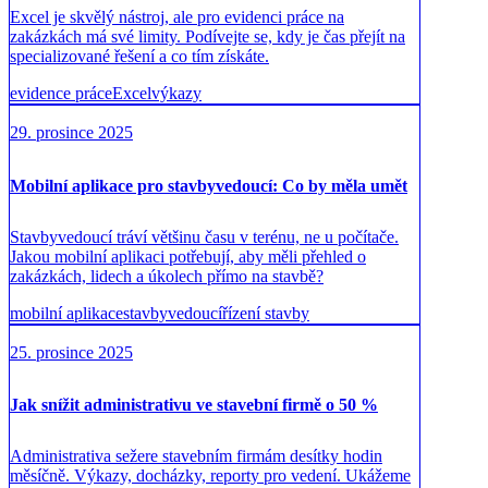
Excel je skvělý nástroj, ale pro evidenci práce na
zakázkách má své limity. Podívejte se, kdy je čas přejít na
specializované řešení a co tím získáte.
evidence práce
Excel
výkazy
29. prosince 2025
Mobilní aplikace pro stavbyvedoucí: Co by měla umět
Stavbyvedoucí tráví většinu času v terénu, ne u počítače.
Jakou mobilní aplikaci potřebují, aby měli přehled o
zakázkách, lidech a úkolech přímo na stavbě?
mobilní aplikace
stavbyvedoucí
řízení stavby
25. prosince 2025
Jak snížit administrativu ve stavební firmě o 50 %
Administrativa sežere stavebním firmám desítky hodin
měsíčně. Výkazy, docházky, reporty pro vedení. Ukážeme