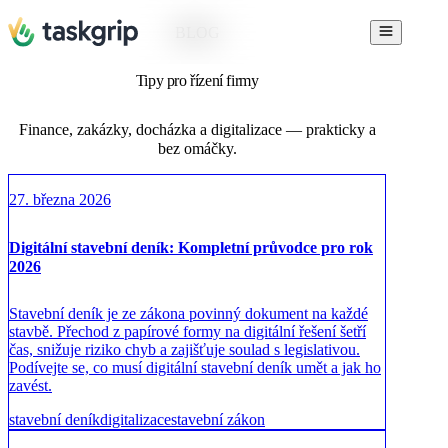
BLOG
Tipy pro řízení firmy
Finance, zakázky, docházka a digitalizace — prakticky a
bez omáčky.
27. března 2026
Digitální stavební deník: Kompletní průvodce pro rok
2026
Stavební deník je ze zákona povinný dokument na každé
stavbě. Přechod z papírové formy na digitální řešení šetří
čas, snižuje riziko chyb a zajišťuje soulad s legislativou.
Podívejte se, co musí digitální stavební deník umět a jak ho
zavést.
stavební deník
digitalizace
stavební zákon