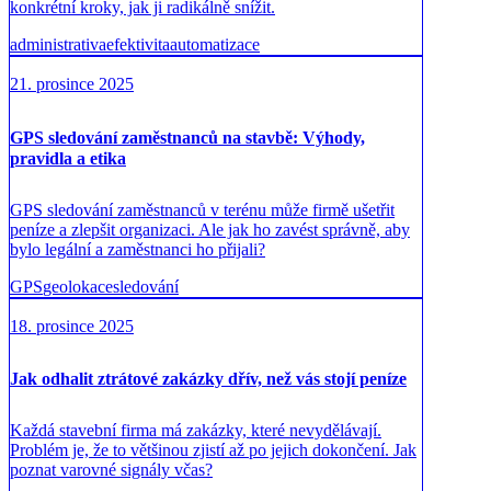
konkrétní kroky, jak ji radikálně snížit.
administrativa
efektivita
automatizace
21. prosince 2025
GPS sledování zaměstnanců na stavbě: Výhody,
pravidla a etika
GPS sledování zaměstnanců v terénu může firmě ušetřit
peníze a zlepšit organizaci. Ale jak ho zavést správně, aby
bylo legální a zaměstnanci ho přijali?
GPS
geolokace
sledování
18. prosince 2025
Jak odhalit ztrátové zakázky dřív, než vás stojí peníze
Každá stavební firma má zakázky, které nevydělávají.
Problém je, že to většinou zjistí až po jejich dokončení. Jak
poznat varovné signály včas?