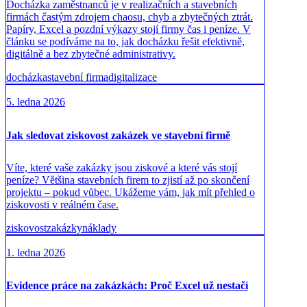
Docházka zaměstnanců je v realizačních a stavebních
firmách častým zdrojem chaosu, chyb a zbytečných ztrát.
Papíry, Excel a pozdní výkazy stojí firmy čas i peníze. V
článku se podíváme na to, jak docházku řešit efektivně,
digitálně a bez zbytečné administrativy.
docházka
stavební firma
digitalizace
5. ledna 2026
Jak sledovat ziskovost zakázek ve stavební firmě
Víte, které vaše zakázky jsou ziskové a které vás stojí
peníze? Většina stavebních firem to zjistí až po skončení
projektu – pokud vůbec. Ukážeme vám, jak mít přehled o
ziskovosti v reálném čase.
ziskovost
zakázky
náklady
1. ledna 2026
Evidence práce na zakázkách: Proč Excel už nestačí