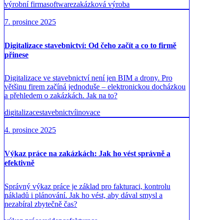
výrobní firma
software
zakázková výroba
7. prosince 2025
Digitalizace stavebnictví: Od čeho začít a co to firmě
přinese
Digitalizace ve stavebnictví není jen BIM a drony. Pro
většinu firem začíná jednoduše – elektronickou docházkou
a přehledem o zakázkách. Jak na to?
digitalizace
stavebnictví
inovace
4. prosince 2025
Výkaz práce na zakázkách: Jak ho vést správně a
efektivně
Správný výkaz práce je základ pro fakturaci, kontrolu
nákladů i plánování. Jak ho vést, aby dával smysl a
nezabíral zbytečně čas?