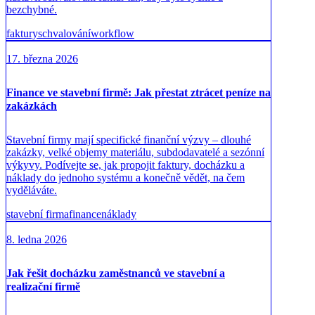
bezchybné.
faktury
schvalování
workflow
17. března 2026
Finance ve stavební firmě: Jak přestat ztrácet peníze na
zakázkách
Stavební firmy mají specifické finanční výzvy – dlouhé
zakázky, velké objemy materiálu, subdodavatelé a sezónní
výkyvy. Podívejte se, jak propojit faktury, docházku a
náklady do jednoho systému a konečně vědět, na čem
vyděláváte.
stavební firma
finance
náklady
8. ledna 2026
Jak řešit docházku zaměstnanců ve stavební a
realizační firmě