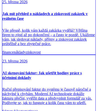
25. března 2026
Jak mít přehled o nákladech a ziskovosti zakázek v
reálném čase
Víte přesně, kolik vám každá zakázka vydělá? Většina
firem to zjistí až po dokončení – a často je pozdě. Ukážeme
vám, jak sledovat náklady, příjmy a ziskovost zakázek
průběžně a bez zbytečné práce.
finance
náklady
ziskovost
23. března 2026
AI skenování faktur: Jak ušetřit hodiny práce s
účetními doklady
Ruční přepisování faktur do systému je časově náročné a
náchylné k chybám. Moderní AI technologie dokáže
fakturu přečíst, vytěžit data a předvyplnit formulář za vás.
Podívejte se, jak to funguje a kolik času vám to ušetří.